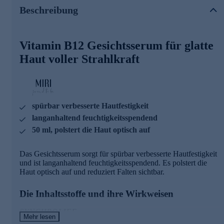
Erhöht spürbar den Feuchtigkeitsgehalt der Haut
Beschreibung
Die Leuchtkraft der Haut wird merklich erhöht
Falten werden sichtbar reduziert
Das Mikrorelief wird optisch verfeinert
Vitamin B12 Gesichtsserum für glatte
VITAMIN B12
Haut voller Strahlkraft
Erhöht den Energielevel und die Spannkraft der Haut
Stärkt die Hautbarriere
Mindert und beugt Hautunreinheiten, Hautrötungen und
Altersflecken vor
Optisch verfeinertes Hautbild
spürbar verbesserte Hautfestigkeit
langanhaltend feuchtigkeitsspendend
Drei verschiedene Hyaluronsäuren:
50 ml, polstert die Haut optisch auf
Eine abgestimmte Mischung aus nieder-, mittel- und
hochmolekularer Hyaluronsäure sorgt für eine langfristige
Das Gesichtsserum sorgt für spürbar verbesserte Hautfestigkeit
optische Hautstraffung und einen ausgeglichenen
und ist langanhaltend feuchtigkeitsspendend. Es polstert die
Feuchtigkeitshaushalt.
Haut optisch auf und reduziert Falten sichtbar.
Hochmolekulare Hyaluronsäure legt sich wie ein feiner Film
auf die Haut und sorgt für eine optische Hautstraffung.
Nieder- und mittelmolekulare Hyaluronsäure haben eine
Die Inhaltsstoffe und ihre Wirkweisen
geringere Teilchengröße und können aufgrund dieser tiefer
in die Haut eindringen:
SYNCHROLIFE
Mehr lesen