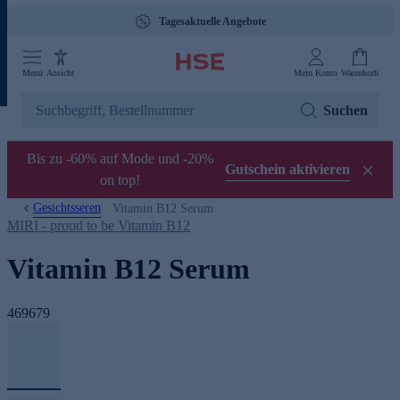
Tagesaktuelle Angebote
Menü
Ansicht
Mein Konto
Warenkorb
Suchen
Bis zu -60% auf Mode und -20%
Gutschein aktivieren
on top!
Gesichtsseren
Vitamin B12 Serum
MIRI - proud to be Vitamin B12
Vitamin B12 Serum
469679