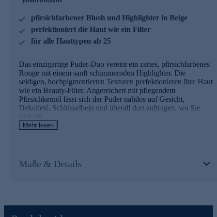
feiner Linien und Fältchen minimieren, die langfristige
Hydratation fördern und wirken sich positiv auf die
pfirsichfarbener Blush und Highlighter in Beige
Barrierefunktion der Haut aus.
Vitamin E
hilft, die Haut feucht und geschmeidig zu
perfektioniert die Haut wie ein Filter
halten. Es verfügt über eine antioxidative Wirkung,
für alle Hauttypen ab 25
regeneriert und beruhigt die Haut.
Für einen frischen und strahlenden Teint den ganzen
Das einzigartige Puder-Duo vereint ein zartes, pfirsichfarbenes
Tag jetzt online bestellen.
Rouge mit einem sanft schimmernden Highlighter. Die
seidigen, hochpigmentierten Texturen perfektionieren Ihre Haut
wie ein Beauty-Filter. Angereichert mit pflegendem
Pfirsichkernöl lässt sich der Puder nahtlos auf Gesicht,
Dekolleté, Schlüsselbein und überall dort auftragen, wo Sie
sich ein
makelloses Finish wünschen. Die Haut wird hydratisiert,
Mehr lesen
augepolstert und erhält einen sanften Schimmer.
Die Hauptinhaltsstoffe und ihre Wirkung
Maße & Details
Pfirsichkernöl
speichert Feuchtigkeit und verhindert
trockene Haut. Es verfügt über eine antioxidative Wirkung
dank Vitamin A und hinterlässt ein geschmeidiges und
angenehmes Hautgefühl.
Hyaluronic Spheres
= mikroskopisch kleine Kügelchen
aus Hyaluronsäure. Sie können das Erscheinungsbild feiner