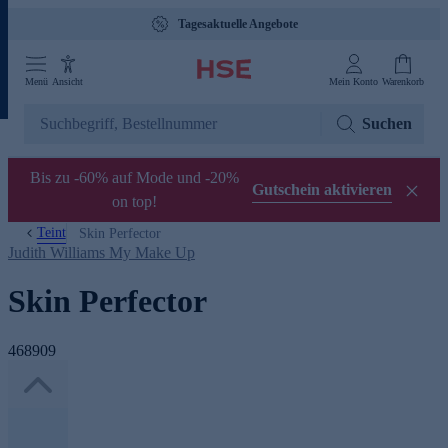
Tagesaktuelle Angebote
Menü
Ansicht
Mein Konto
Warenkorb
Suchen
Bis zu -60% auf Mode und -20%
Gutschein aktivieren
on top!
Teint
Skin Perfector
Judith Williams My Make Up
Skin Perfector
468909