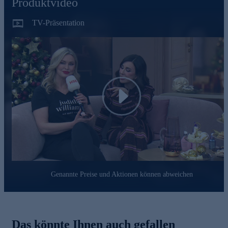
Produktvideo
Linien und Fältchen minimieren, die langfristige
Hydratation fördern und wirken sich positiv auf die
TV-Präsentation
Barrierefunktion der Haut aus.
Vitamin E
hilft, die Haut feucht und geschmeidig zu
halten. Es verfügt über eine antioxidative Wirkung,
regeneriert und beruhigt die Haut.
Für einen frischen und strahlenden Teint den ganzen Tag
jetzt online bestellen.
Play
Genannte Preise und Aktionen können abweichen
Das könnte Ihnen auch gefallen