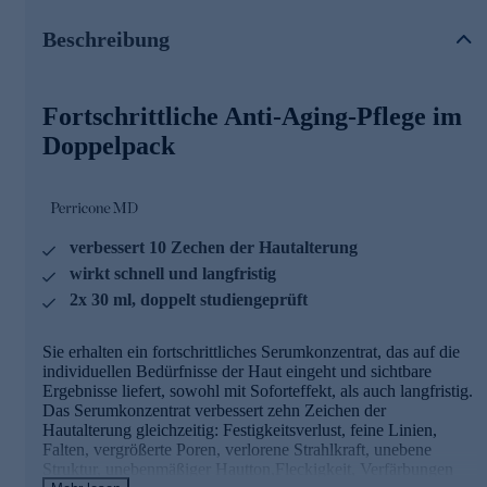
individuellen Hautbedürfnisse, wirkt schnell und langfristig
und ist doppelt studiengeprüft.
Beschreibung
Die Dr. Perricone Technologie:
Fortschrittliche Anti-Aging-Pflege im
Patentiertes Liquid Crystal Liefersystem für schnelleren
Wirkstofftransport und tieferes Eindringen in die Haut.
Doppelpack
Die Wirkstoffkombination verbessert nicht nur
gleichzeitig zehn Zeichen der Hautalterung , sondern
macht das auch noch individuell nach Hautbedürfnis.
Lindert die 10 Zeichen der Hautalterung.
verbessert 10 Zechen der Hautalterung
wirkt schnell und langfristig
Pflege-Duo jetzt bequem online bestellen.
2x 30 ml, doppelt studiengeprüft
Sie erhalten ein fortschrittliches Serumkonzentrat, das auf die
individuellen Bedürfnisse der Haut eingeht und sichtbare
Ergebnisse liefert, sowohl mit Soforteffekt, als auch langfristig.
Das Serumkonzentrat verbessert zehn Zeichen der
Hautalterung gleichzeitig: Festigkeitsverlust, feine Linien,
Falten, vergrößerte Poren, verlorene Strahlkraft, unebene
Struktur, unebenmäßiger Hautton,Fleckigkeit, Verfärbungen