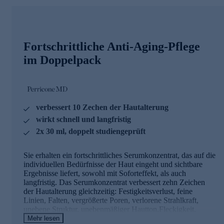
Fortschrittliche Anti-Aging-Pflege
im Doppelpack
verbessert 10 Zechen der Hautalterung
wirkt schnell und langfristig
2x 30 ml, doppelt studiengeprüft
Sie erhalten ein fortschrittliches Serumkonzentrat, das auf die
individuellen Bedürfnisse der Haut eingeht und sichtbare
Ergebnisse liefert, sowohl mit Soforteffekt, als auch
langfristig. Das Serumkonzentrat verbessert zehn Zeichen
der Hautalterung gleichzeitig: Festigkeitsverlust, feine
Linien, Falten, vergrößerte Poren, verlorene Strahlkraft,
unebene Struktur, unebenmäßiger Hautton,Fleckigkeit,
Verfärbungen und Rötungen. Zudem erkennt es die
Mehr lesen