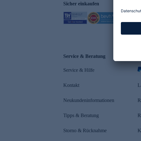
Sicher einkaufen
Service & Beratung
Z
Service & Hilfe
s
Kontakt
L
Neukundeninformationen
R
Tipps & Beratung
R
Storno & Rücknahme
K