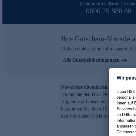
Gebührenfreie Bestell-Hotlin
0800 29 888 88
Ihre Gutschein-Vorteile a
Einfach einlösen und sofort sparen. F
1
Alle Gutscheinbedingungen
Newsletter abonnieren – 10 € Gutsch
Ich möchte den HSE-Newsletter abonni
Angebote & Gutscheine per E-Mail erh
bekommen Sie einen 10 € Gutschein. Ei
den Newsletter-E-Mails möglich.