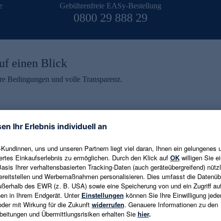
e
Gebührenfreie EASy-Bestellung
0800 29 888 29
uf einen Blick
aire Bedingungen und volle Transparenz.
ein erhalten
eren und aktuelle Trends,
E-Mail-Adresse eingeben
alten. Als Dankeschön
ne Abmeldung ist jederzeit in
Es gelten die
Datenschutzrichtlinien
un