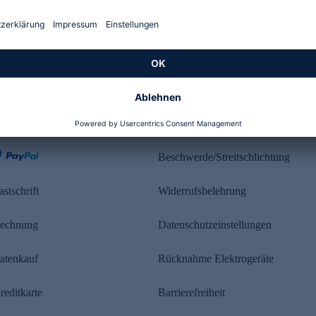
Kundenbewertung
ahlung
Rechtliches
Beschwerde/Streitschlichtung
astschrift
Widerrufsbelehrung
echnung
Datenschutzeinstellungen
atenkauf
Rücknahme Elektrogeräte
reditkarte
Barrierefreiheit