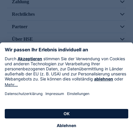
Zahlung
Rechtliches
Partner
Über HSE
Im TV
HSE International
Versand durch
Folge uns
AGB
Datenschutz
Impressum
Alle Rechte vorbehalten. Alle Preise inkl. gesetzlicher MwSt., zzgl. Versandkosten.