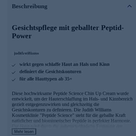
Konturenschärfung und -stärkung werden maximal aktiviert
Beschreibung
sowie verbessert.
Die Hauptinhaltsstoffe und ihre Wirkung
Gesichtspflege mit geballter Peptid-
Ring Of Youth = Zyklisches Peptid
Power
- Mildert Falten morgens und abends
- Hautstruktur und Elastizität kann durch korrekte
Protein-Faltung verbessert werden
- Aktiviert die natürliche Hautregeneration
. Fördert die Bildung neuer Hautzellen
wirkt gegen schlaffe Haut an Hals und Kinn
Skin Sculptor = Rotalgen Hydrolysat
-
Kann das Erscheinungsbild eines Doppelkinns
definiert die Gesichtskonturen
reduzieren
für alle Hauttypen ab 35+
- Unterstützt definierte Konturen im Hals- und
Kinnbereich
- Hemmt den Prozess der Fettgewebebildung
Diese hochwirksame Peptide Science Chin Up Cream wurde
- Fördert ein ebenmäßiges und gestrafftes Hautbild
entwickelt, um der Hauterschlaffung im Hals- und Kinnbereich
Biomimetic Pep
gezielt entgegenzuwirken und gleichzeitig die
-
Unterstützt die Re-Positionierung von (hängender)
Gesichtskonturen zu definieren. Die Judith Williams
Haut
Kosmetiklinie "Peptide Science" steht für die geballte Kraft
- Stärkt Hautzusammenhalt und Hautanker
natürlicher und biomimetischer Peptide in perfekter Harmonie.
- Imitiert und verbessert natürliche Hautaktivitäten
Die Haut wird durch die außergewöhnliche Festigung der
Ultra Lifting Pep (natürliches Peptid)
Hautligamente einer umfassenden Restrukturierung unterzogen
Mehr lesen