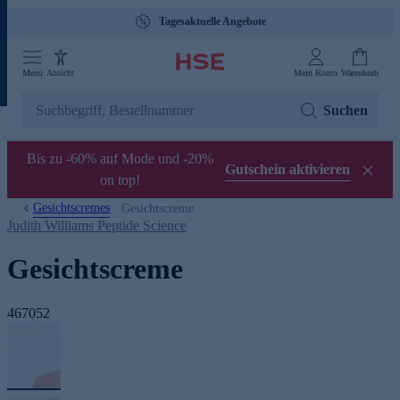
Tagesaktuelle Angebote
Menü
Ansicht
Mein Konto
Warenkorb
Suchen
Bis zu -60% auf Mode und -20%
Gutschein aktivieren
on top!
Gesichtscremes
Gesichtscreme
Judith Williams Peptide Science
Gesichtscreme
467052