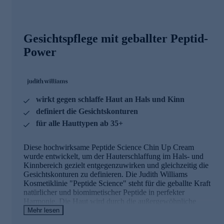
Gesichtspflege mit geballter Peptid-
Power
wirkt gegen schlaffe Haut an Hals und Kinn
definiert die Gesichtskonturen
für alle Hauttypen ab 35+
Diese hochwirksame Peptide Science Chin Up Cream
wurde entwickelt, um der Hauterschlaffung im Hals- und
Kinnbereich gezielt entgegenzuwirken und gleichzeitig die
Gesichtskonturen zu definieren. Die Judith Williams
Kosmetiklinie "Peptide Science" steht für die geballte Kraft
natürlicher und biomimetischer Peptide in perfekter
Harmonie. Die Haut wird durch die außergewöhnliche
Festigung der Hautligamente einer umfassenden
Mehr lesen
Restrukturierung unterzogen und die Prozesse zur