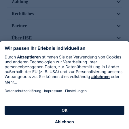
Zahlung
Rechtliches
Partner
Über HSE
Im TV
HSE International
Versand durch
Folge uns
AGB
Datenschutz
Impressum
Alle Rechte vorbehalten. Alle Preise inkl. gesetzlicher MwSt., zzgl. Versandkosten.