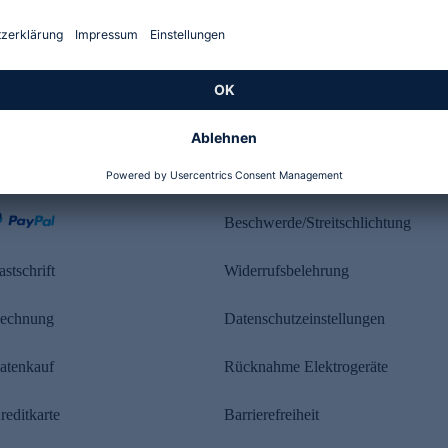
Kundenbewertung
ahlung
Rechtliches
Beschwerde/Streitschlichtung
astschrift
Widerrufsbelehrung
echnung
Datenschutzeinstellungen
atenkauf
Rücknahme Elektrogeräte
reditkarte
Barrierefreiheit