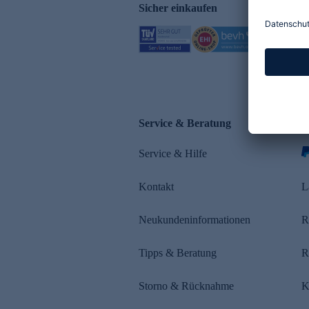
Sicher einkaufen
Service & Beratung
Z
Service & Hilfe
s
Kontakt
L
Neukundeninformationen
R
Tipps & Beratung
R
Storno & Rücknahme
K