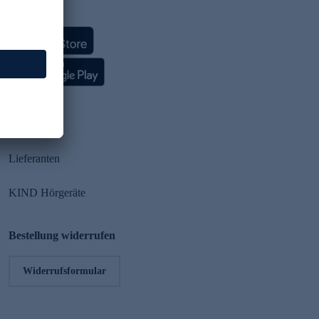
HSE App
Partner
Lieferanten
KIND Hörgeräte
Bestellung widerrufen
Widerrufsformular