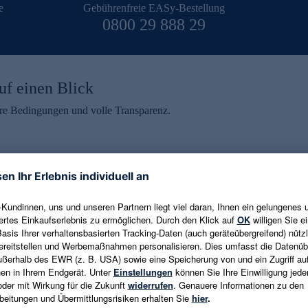
e
Gebührenfreie EASy-Bestellung
0800 29 888 29
uf einen Blick
aire Bedingungen und volle Transparenz.
ein erhalten
eren und aktuelle Trends,
E-Mail-Adresse eingeben
alten. Als Dankeschön
ne Abmeldung ist jederzeit in
Es gelten die
Datenschutzrichtlinien
un