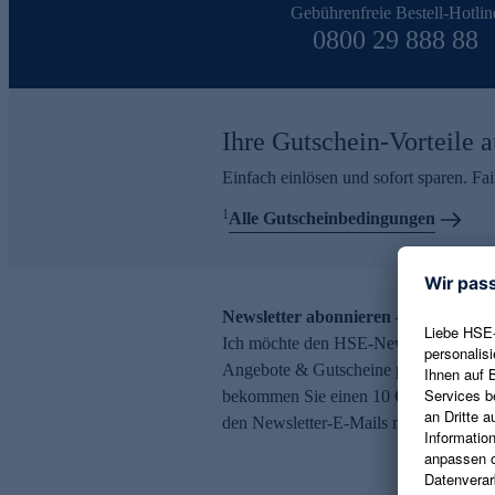
Gebührenfreie Bestell-Hotlin
0800 29 888 88
Ihre Gutschein-Vorteile a
Einfach einlösen und sofort sparen. F
1
Alle Gutscheinbedingungen
Newsletter abonnieren – 10 € Gutsch
Ich möchte den HSE-Newsletter abonni
Angebote & Gutscheine per E-Mail erh
bekommen Sie einen 10 € Gutschein. Ei
den Newsletter-E-Mails möglich.