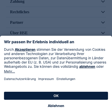
Zahlung
Rechtliches
Partner
Über HSE
Im TV
HSE International
Versand durch
Folge uns
AGB
Datenschutz
Impressum
Alle Rechte vorbehalten. Alle Preise inkl. gesetzlicher MwSt., zzgl. Versandkosten.