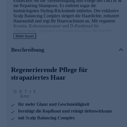
Entdecken Sie die Tiefenreinigung und Pflege des ORTIE &
me Repairing Shampoos. Es entfernt sogar die
hartnäckigsten Styling-Rückstände mühelos. Der exklusive
Scalp Balancing Complex steigert die Haardichte, reduziert
Haarausfall und regt Ihr Haarwachstum an. Mit veganem
Keratin, Kokosnusswasser und D-Panthenol für
glänzenderes, gesünder erscheinendes Haar. Perfekt für
strapaziertes Haar und empfindliche Kopfhaut.
Mehr lesen
Duft mit Noten aus grünen Blättern
Beschreibung
Unser Signature-Duft, eine harmonische Symphonie aus
erlesenem Zedernholz und sinnlichem Moschus, entfaltet
Regenerierende Pflege für
sich sanft und doch kraftvoll. Die Basisnote von Zedernholz
verleiht ihm eine warme, beruhigende Tiefe, während
strapaziertes Haar
Moschus eine anziehende und zugleich vertraute Note
hinzufügt. Im Herzen dieses einzigartigen Duftes liegt der
belebende Akkord von Tee, der Frische und Vitalität
verströmt. Die Kopfnote mit ihrem Duft nach frischen
grünen Blättern lässt Sie eintauchen in die üppige Natur, wo
für mehr Glanz und Geschmeidigkeit
jede Brise eine Geschichte von Reinheit und Lebendigkeit
erzählt.
beruhigt die Kopfhaut und reinigt tiefenwirksam
mit Scalp Balancing Complex
Die Hauptinhaltsstoffe im Überblick