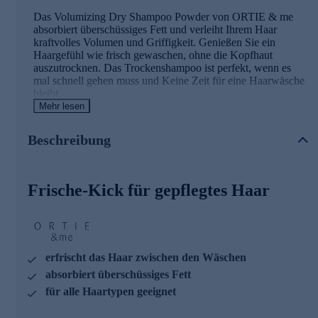
Das Volumizing Dry Shampoo Powder von ORTIE & me
absorbiert überschüssiges Fett und verleiht Ihrem Haar
kraftvolles Volumen und Griffigkeit. Genießen Sie ein
Haargefühl wie frisch gewaschen, ohne die Kopfhaut
auszutrocknen. Das Trockenshampoo ist perfekt, wenn es
mal schnell gehen muss und Keine Zeit für eine Haarwäsche
bleibt.
Mehr lesen
Duft mit Zitrusfrische
Beschreibung
Unser Signature-Duft, eine harmonische Symphonie aus
erlesenem Zedernholz und sinnlichem Moschus, entfaltet
sich sanft und doch kraftvoll. Die Basisnote von Zedernholz
Frische-Kick für gepflegtes Haar
verleiht ihm eine warme, beruhigende Tiefe, während
Moschus eine anziehende und zugleich vertraute Note
hinzufügt. Im Herzen dieses einzigartigen Duftes liegt der
belebende Akkord von Tee, der Frische und Vitalität
verströmt. Die Kopfnote mit ihrem Duft nach frischen
grünen Blättern lässt Sie eintauchen in die üppige Natur, wo
erfrischt das Haar zwischen den Wäschen
jede Brise eine Geschichte von Reinheit und Lebendigkeit
absorbiert überschüssiges Fett
erzählt.
für alle Haartypen geeignet
Die Hauptinhaltsstoffe im Überblick