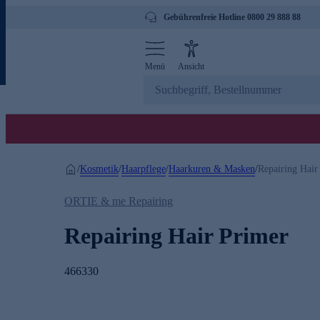
Gebührenfreie Hotline 0800 29 888 88
Menü
Ansicht
Kosmetik
Haarpflege
Haarkuren & Masken
/
/
/
/
Repairing Hair
ORTIE & me Repairing
Repairing Hair Primer
466330