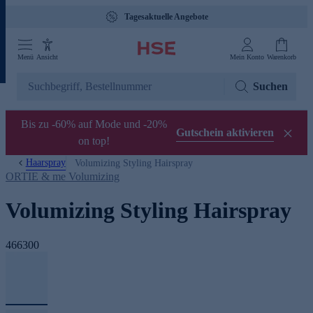
Tagesaktuelle Angebote
Menü
Ansicht
Mein Konto
Warenkorb
Suchen
Bis zu -60% auf Mode und -20%
Gutschein aktivieren
on top!
Haarspray
Volumizing Styling Hairspray
ORTIE & me Volumizing
Volumizing Styling Hairspray
466300