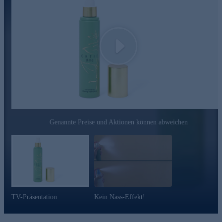
den klassischen synthetischen Styling-Polymeren. Mit ihm hält
die Frisur den ganzen Tag, ohne dass sich die Haare steif und
Für ein Styling, das lange hält! Jetzt bequem online
fest anfühlen.
bestellen.
BRENNNESSEL-EXTRAKT
Play
Brennnessel ist eine traditionelle, europäische Heilpflanze. Ihre
Blätter sind reich an wertvollen Inhaltsstoffen wie organischen
Säuren, Polyphenolen, Aminosäuren und Spurenelementen.
Brennnessel-Extrakt verleiht dem Haar einen seidigen Glanz.
Brennnessel-Extrakt eignet sich besonders für fettendes Haar.
ROSSKASTANIEN-EXTRAKT
Die Rosskastanie hat glänzend braune Samen von etwa 4 cm
Genannte Preise und Aktionen können abweichen
Durchmesser. Die Samen sind für ihren Gehalt an Escin in der
traditionellen Volksmedizin bekannt.
GRAPEFRUIT-EXTRAKT
Grapefruits haben erfrischende Eigenschaften und sind ideal,
um dem Haar Kräftigung zu verleihen. Gleichzeitig verleiht der
Grapefruit-Extrakt dem Haar ein angenehmes und gepflegtes
TV-Präsentation
Kein Nass-Effekt!
Gefühl.
Für ein Styling, das lange hält! Jetzt bequem online