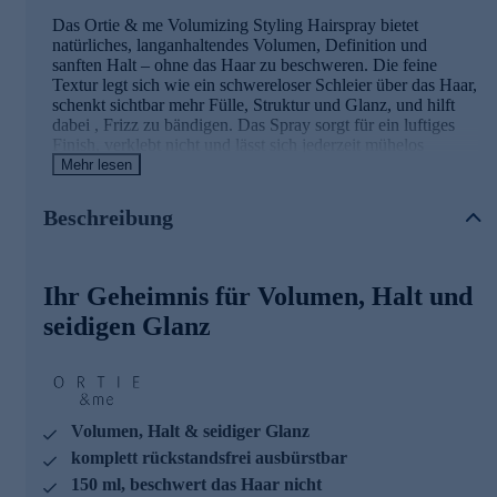
Das Ortie & me Volumizing Styling Hairspray bietet
natürliches, langanhaltendes Volumen, Definition und
sanften Halt – ohne das Haar zu beschweren. Die feine
Textur legt sich wie ein schwereloser Schleier über das Haar,
schenkt sichtbar mehr Fülle, Struktur und Glanz, und hilft
dabei , Frizz zu bändigen. Das Spray sorgt für ein luftiges
Finish, verklebt nicht und lässt sich jederzeit mühelos
ausbürsten.
Mehr lesen
Frischer Look für kraftloses Haar
Beschreibung
Ideal für feines oder kraftloses Haar, aber auch für alle
Haartypen, die mehr Leichtigkeit und Form im Styling
Ihr Geheimnis für Volumen, Halt und
wünschen – ganz ohne Kompromisse. Für einen frischen,
natürlichen Look mit mehr Fülle und Lebendigkeit, der den
seidigen Glanz
ganzen Tag über hält.
Die Inhaltsstoffe des Volumen-Haarsprays und
ihre Wirkweisen
Volumen, Halt & seidiger Glanz
NATÜRLICHER FILMBILDNER/HALTGEBER
komplett rückstandsfrei ausbürstbar
150 ml, beschwert das Haar nicht
Dieser Filmbildner/Haltgeber ist die natürliche Alternative zu