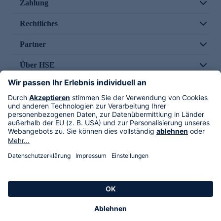
Zahlung
Rechtliches
Partner
Über HSE
Im TV
HSE International
Versand durch
Folge uns
AGB
Datenschutz
Impressum
Alle Rechte vorbehalten. Alle Preise inkl. gesetzlicher MwSt., zzgl. Versandkosten.