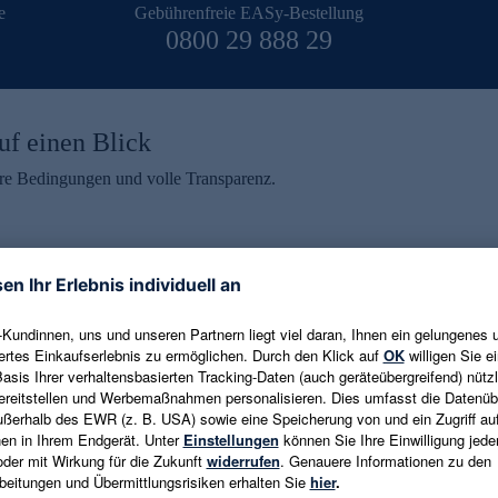
e
Gebührenfreie EASy-Bestellung
0800 29 888 29
uf einen Blick
aire Bedingungen und volle Transparenz.
ein erhalten
eren und aktuelle Trends,
E-Mail-Adresse eingeben
alten. Als Dankeschön
ne Abmeldung ist jederzeit in
Es gelten die
Datenschutzrichtlinien
un