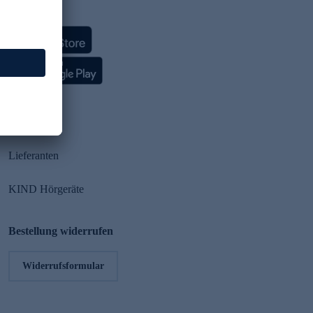
HSE App
Partner
Lieferanten
KIND Hörgeräte
Bestellung widerrufen
Widerrufsformular