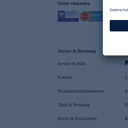
Sicher einkaufen
Service & Beratung
Z
Service & Hilfe
s
Kontakt
L
Neukundeninformationen
R
Tipps & Beratung
R
Storno & Rücknahme
K