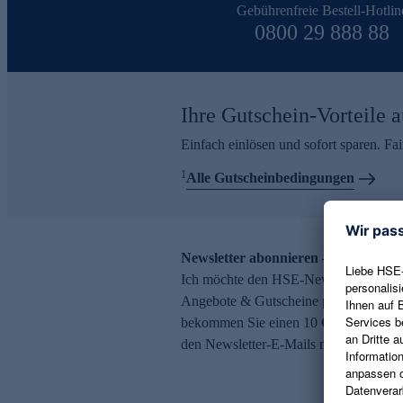
Gebührenfreie Bestell-Hotlin
0800 29 888 88
Ihre Gutschein-Vorteile a
Einfach einlösen und sofort sparen. F
1
Alle Gutscheinbedingungen
Newsletter abonnieren – 10 € Gutsch
Ich möchte den HSE-Newsletter abonni
Angebote & Gutscheine per E-Mail erh
bekommen Sie einen 10 € Gutschein. Ei
den Newsletter-E-Mails möglich.