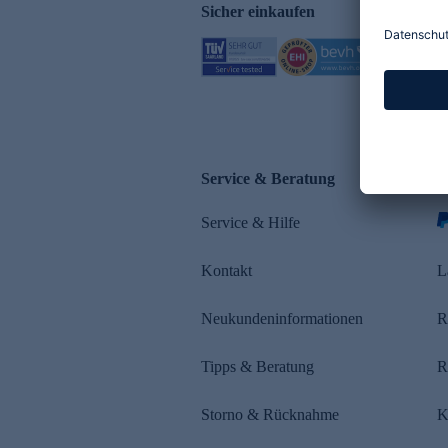
Sicher einkaufen
Service & Beratung
Z
Service & Hilfe
s
Kontakt
L
Neukundeninformationen
R
Tipps & Beratung
R
Storno & Rücknahme
K