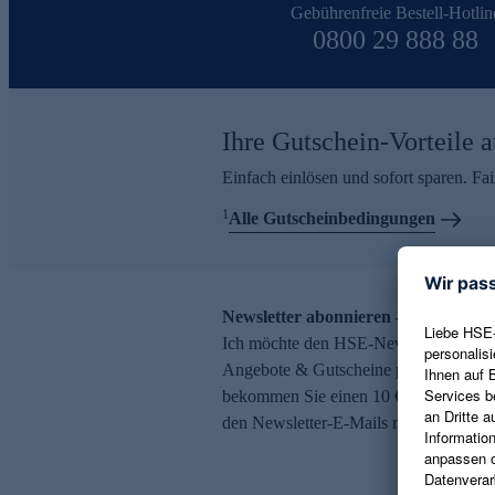
Gebührenfreie Bestell-Hotlin
0800 29 888 88
Ihre Gutschein-Vorteile a
Einfach einlösen und sofort sparen. F
1
Alle Gutscheinbedingungen
Newsletter abonnieren – 10 € Gutsch
Ich möchte den HSE-Newsletter abonni
Angebote & Gutscheine per E-Mail erh
bekommen Sie einen 10 € Gutschein. Ei
den Newsletter-E-Mails möglich.