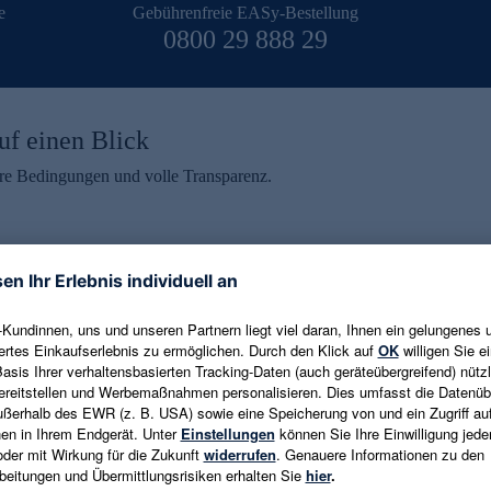
e
Gebührenfreie EASy-Bestellung
0800 29 888 29
uf einen Blick
aire Bedingungen und volle Transparenz.
ein erhalten
eren und aktuelle Trends,
E-Mail-Adresse eingeben
alten. Als Dankeschön
ne Abmeldung ist jederzeit in
Es gelten die
Datenschutzrichtlinien
un