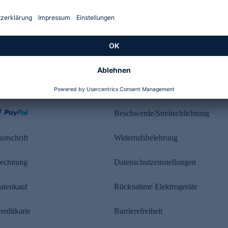
Kundenbewertung
ahlung
Rechtliches
Beschwerde/Streitschlichtung
astschrift
Widerrufsbelehrung
echnung
Datenschutzeinstellungen
atenkauf
Rücknahme Elektrogeräte
reditkarte
Barrierefreiheit