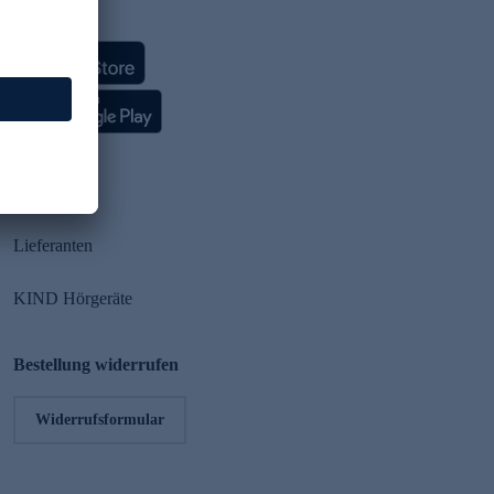
HSE App
Partner
Lieferanten
KIND Hörgeräte
Bestellung widerrufen
Widerrufsformular