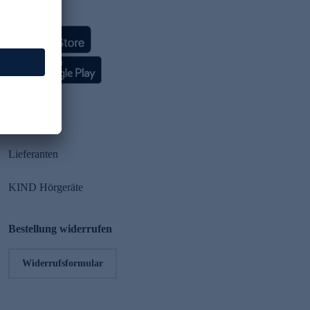
HSE App
Partner
Lieferanten
KIND Hörgeräte
Bestellung widerrufen
Widerrufsformular