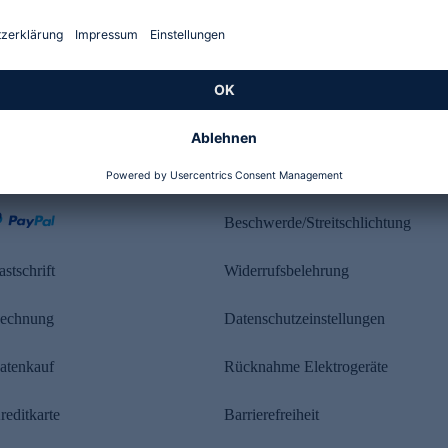
Kundenbewertung
ahlung
Rechtliches
Beschwerde/Streitschlichtung
astschrift
Widerrufsbelehrung
echnung
Datenschutzeinstellungen
atenkauf
Rücknahme Elektrogeräte
reditkarte
Barrierefreiheit