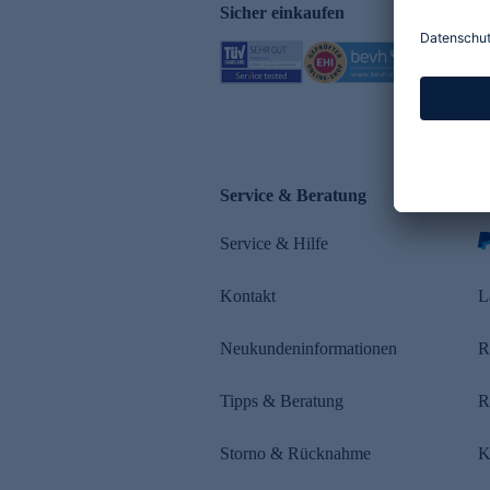
Sicher einkaufen
Service & Beratung
Z
Service & Hilfe
Kontakt
L
Neukundeninformationen
R
Tipps & Beratung
R
Storno & Rücknahme
K