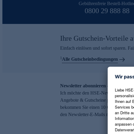
Gebührenfreie Bestell-Hotlin
0800 29 888 88
Ihre Gutschein-Vorteile a
Einfach einlösen und sofort sparen. F
1
Alle Gutscheinbedingungen
Newsletter abonnieren – 10 € Gutsch
Ich möchte den HSE-Newsletter abonni
Angebote & Gutscheine per E-Mail erh
bekommen Sie einen 10 € Gutschein. Ei
den Newsletter-E-Mails möglich.