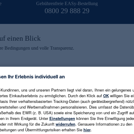
e
Gebührenfreie EASy-Bestellung
0800 29 888 29
uf einen Blick
aire Bedingungen und volle Transparenz.
ein erhalten
eren und aktuelle Trends,
E-Mail-Adresse eingeben
alten. Als Dankeschön
ne Abmeldung ist jederzeit in
Es gelten die
Datenschutzrichtlinien
un