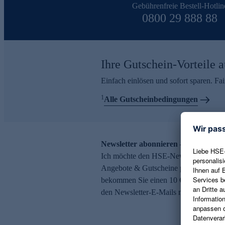
Gebührenfreie Bestell-Hotlin
0800 29 888 88
Ihre Gutschein-Vorteile a
Einfach einlösen und sofort sparen. F
1
Alle Gutscheinbedingungen
Newsletter abonnieren – 10 € Gutsch
Ich möchte den HSE-Newsletter abonni
Angebote & Gutscheine per E-Mail erh
bekommen Sie einen 10 € Gutschein. Ei
den Newsletter-E-Mails möglich.