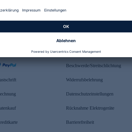
Kundenbewertung
ahlung
Rechtliches
Beschwerde/Streitschlichtung
astschrift
Widerrufsbelehrung
echnung
Datenschutzeinstellungen
atenkauf
Rücknahme Elektrogeräte
reditkarte
Barrierefreiheit