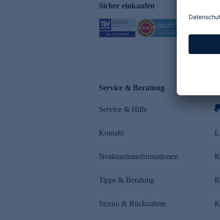
Sicher einkaufen
Service & Beratung
Z
Service & Hilfe
s
Kontakt
L
Neukundeninformationen
R
Tipps & Beratung
R
Storno & Rücknahme
K