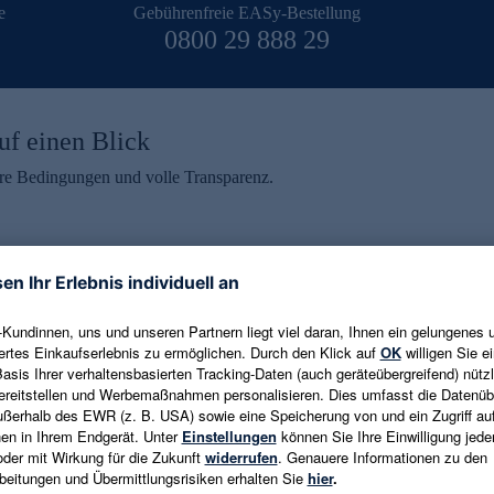
e
Gebührenfreie EASy-Bestellung
0800 29 888 29
uf einen Blick
aire Bedingungen und volle Transparenz.
ein erhalten
eren und aktuelle Trends,
E-Mail-Adresse eingeben
alten. Als Dankeschön
ne Abmeldung ist jederzeit in
Es gelten die
Datenschutzrichtlinien
un