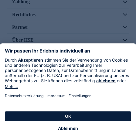
Zahlung
Rechtliches
Partner
Über HSE
Im TV
HSE International
Versand durch
Folge uns
AGB
Datenschutz
Impressum
Alle Rechte vorbehalten. Alle Preise inkl. gesetzlicher MwSt., zzgl. Versandkosten.