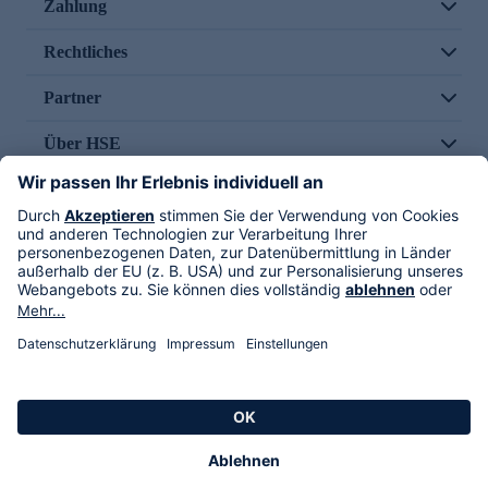
Zahlung
Rechtliches
Partner
Über HSE
Im TV
HSE International
Versand durch
Folge uns
AGB
Datenschutz
Impressum
Alle Rechte vorbehalten. Alle Preise inkl. gesetzlicher MwSt., zzgl. Versandkosten.