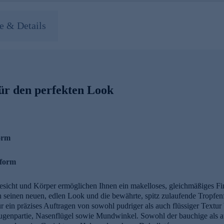
 & Details
ür den perfekten Look
orm
zform
cht und Körper ermöglichen Ihnen ein makelloses, gleichmäßiges Fin
h seinen neuen, edlen Look und die bewährte, spitz zulaufende Tropfen
ein präzises Auftragen von sowohl pudriger als auch flüssiger Textur b
Augenpartie, Nasenflügel sowie Mundwinkel. Sowohl der bauchige als au