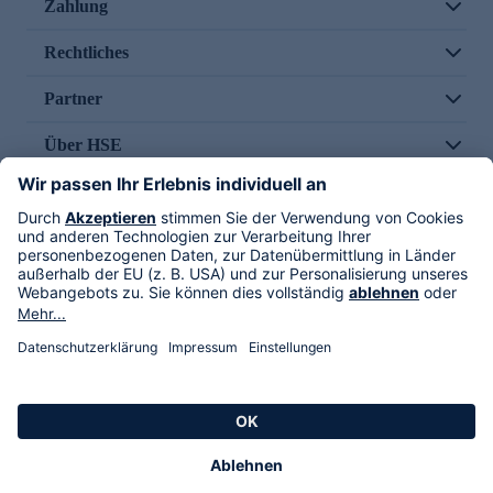
Zahlung
Rechtliches
Partner
Über HSE
Im TV
HSE International
Versand durch
Folge uns
AGB
Datenschutz
Impressum
Alle Rechte vorbehalten. Alle Preise inkl. gesetzlicher MwSt., zzgl. Versandkosten.