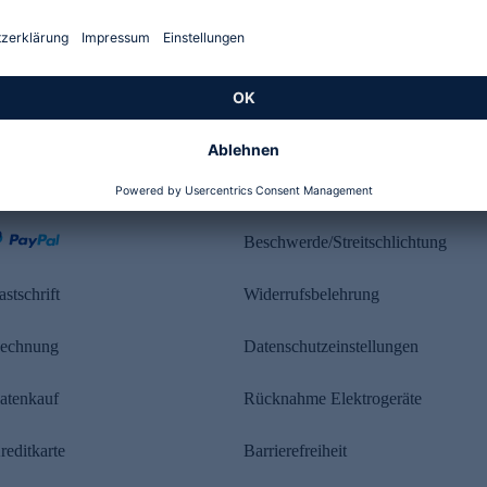
Kundenbewertung
ahlung
Rechtliches
Beschwerde/Streitschlichtung
astschrift
Widerrufsbelehrung
echnung
Datenschutzeinstellungen
atenkauf
Rücknahme Elektrogeräte
reditkarte
Barrierefreiheit