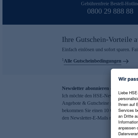
Gebührenfreie Bestell-Hotlin
0800 29 888 88
Ihre Gutschein-Vorteile a
Einfach einlösen und sofort sparen. F
1
Alle Gutscheinbedingungen
Newsletter abonnieren – 10 € Gutsch
Ich möchte den HSE-Newsletter abonni
Angebote & Gutscheine per E-Mail erh
bekommen Sie einen 10 € Gutschein. Ei
den Newsletter-E-Mails möglich.