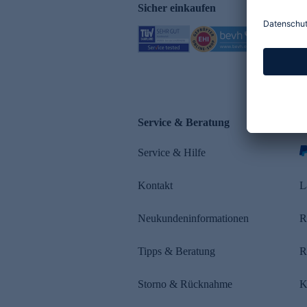
Sicher einkaufen
Service & Beratung
Z
Service & Hilfe
s
Kontakt
L
Neukundeninformationen
R
Tipps & Beratung
R
Storno & Rücknahme
K