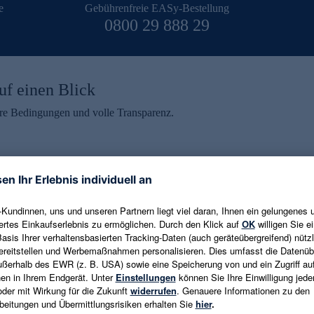
e
Gebührenfreie EASy-Bestellung
0800 29 888 29
uf einen Blick
aire Bedingungen und volle Transparenz.
ein erhalten
eren und aktuelle Trends,
E-Mail-Adresse eingeben
alten. Als Dankeschön
ne Abmeldung ist jederzeit in
Es gelten die
Datenschutzrichtlinien
un