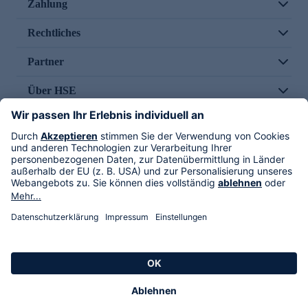
Zahlung
Rechtliches
Partner
Über HSE
Im TV
HSE International
Versand durch
Folge uns
AGB
Datenschutz
Impressum
Alle Rechte vorbehalten. Alle Preise inkl. gesetzlicher MwSt., zzgl. Versandkosten.