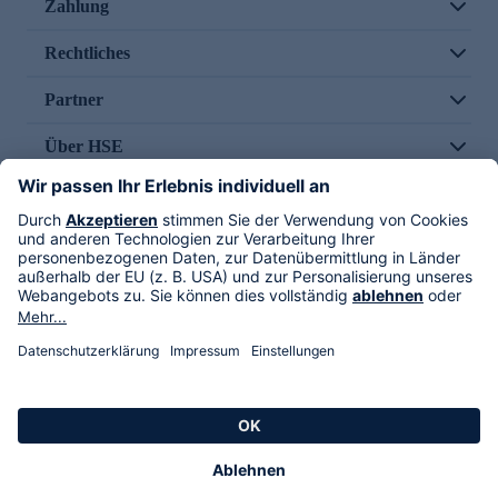
Zahlung
Rechtliches
Partner
Über HSE
Im TV
HSE International
Versand durch
Folge uns
AGB
Datenschutz
Impressum
Alle Rechte vorbehalten. Alle Preise inkl. gesetzlicher MwSt., zzgl. Versandkosten.