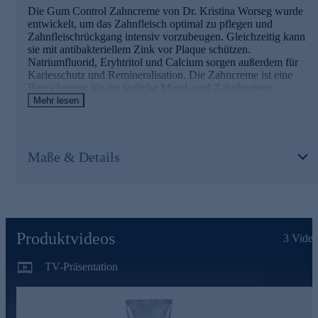
Die Gum Control Zahncreme von Dr. Kristina Worseg wurde
entwickelt, um das Zahnfleisch optimal zu pflegen und
Zahnfleischrückgang intensiv vorzubeugen. Gleichzeitig kann
sie mit antibakteriellem Zink vor Plaque schützen.
Natriumfluorid, Eryhtritol und Calcium sorgen außerdem für
Kariesschutz und Remineralisation. Die Zahncreme ist eine
Bereicherung für die tägliche Mund- und Zahnhygiene.
Mehr lesen
Die Hauptinhaltsstoffe und ihre Wirkung
Kariesprophylaxe
Maße & Details
Zahnfleischpflege mit 8 ausgewählten Kräuterextrakten,
Hyaluronsäure, Allantoin, Bisabolol und den Vitaminen E
&
B6
Antibakterielles Zink reduziert Plaque, Zahnstein und
Zahnfleischreizungen
Natriumfluorid, Eryhtritol und Calcium sorgen für
Produktvideos
3
Video
Kariesschutz und Remineralisation
TV-Präsentation
Jetzt online für die tägliche Zahnreinigung bestellen.