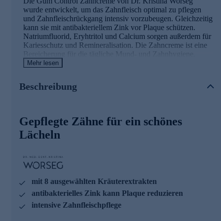
Die Gum Control Zahncreme von Dr. Kristina Worseg
wurde entwickelt, um das Zahnfleisch optimal zu pflegen
und Zahnfleischrückgang intensiv vorzubeugen. Gleichzeitig
kann sie mit antibakteriellem Zink vor Plaque schützen.
Natriumfluorid, Eryhtritol und Calcium sorgen außerdem für
Kariesschutz und Remineralisation. Die Zahncreme ist eine
Bereicherung für die tägliche Mund- und Zahnhygiene.
Mehr lesen
Die Hauptinhaltsstoffe und ihre Wirkung
Beschreibung
Kariesprophylaxe
Zahnfleischpflege mit 8 ausgewählten Kräuterextrakten,
Hyaluronsäure, Allantoin, Bisabolol und den Vitaminen
Gepflegte Zähne für ein schönes
E &
B6
Lächeln
Antibakterielles Zink reduziert Plaque, Zahnstein und
Zahnfleischreizungen
Natriumfluorid, Eryhtritol und Calcium sorgen für
Kariesschutz und Remineralisation
mit 8 ausgewählten Kräuterextrakten
Jetzt online für die tägliche Zahnreinigung bestellen.
antibakterielles Zink kann Plaque reduzieren
intensive Zahnfleischpflege