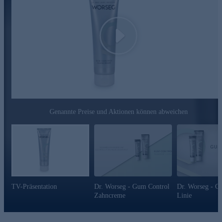
Play
Genannte Preise und Aktionen können abweichen
TV-Präsentation
Dr. Worseg - Gum Control
Dr. Worseg - G
Zahncreme
Linie