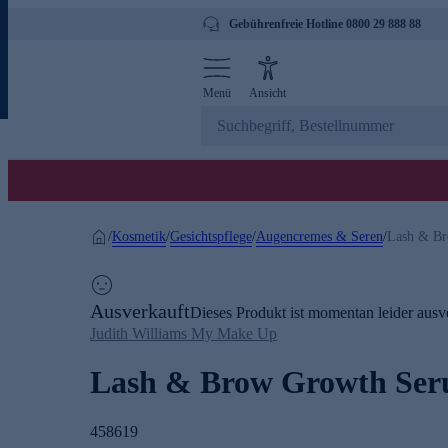
Gebührenfreie Hotline 0800 29 888 88
Menü
Ansicht
Kosmetik
Gesichtspflege
Augencremes & Seren
/
/
/
/
Lash & B
Ausverkauft
Dieses Produkt ist momentan leider ausve
Judith Williams My Make Up
Lash & Brow Growth Se
458619