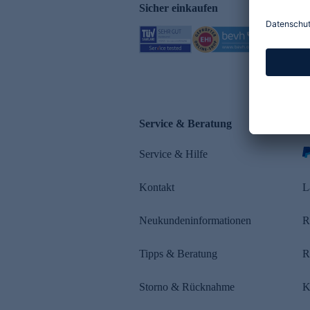
Sicher einkaufen
Service & Beratung
Z
Service & Hilfe
Kontakt
L
Neukundeninformationen
R
Tipps & Beratung
R
Storno & Rücknahme
K