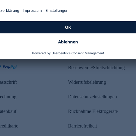
Kundenbewertung
ahlung
Rechtliches
Beschwerde/Streitschlichtung
astschrift
Widerrufsbelehrung
echnung
Datenschutzeinstellungen
atenkauf
Rücknahme Elektrogeräte
reditkarte
Barrierefreiheit