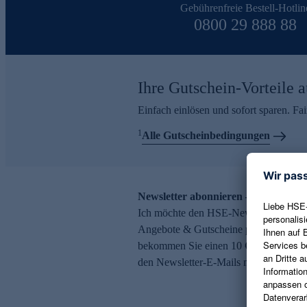
Gebührenfreie Bestell-Hotlin
0800 29 888 88
Ihre Gutschein-Vorteile a
Einfach einlösen und sofort sparen. F
1
Alle Gutscheinbedingungen
Newsletter abonnieren – 10 € Gutsch
Ich möchte den HSE-Newsletter abonni
Angebote & Gutscheine per E-Mail erh
bekommen Sie einen 10 € Gutschein. Ei
den Newsletter-E-Mails möglich.