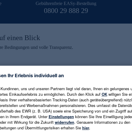
e
Gebührenfreie EASy-Bestellung
0800 29 888 29
uf einen Blick
aire Bedingungen und volle Transparenz.
ein erhalten
eren und aktuelle Trends,
E-Mail-Adresse eingeben
alten. Als Dankeschön
ne Abmeldung ist jederzeit in
Es gelten die
Datenschutzrichtlinien
un