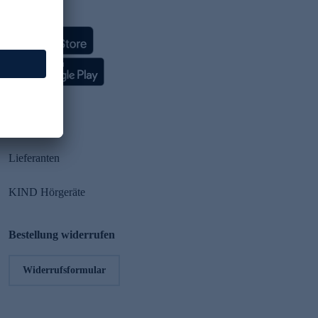
HSE App
Partner
Lieferanten
KIND Hörgeräte
Bestellung widerrufen
Widerrufsformular