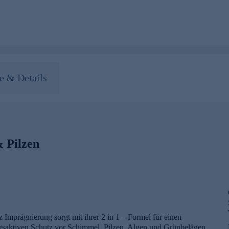
 & Details
 Pilzen
mprägnierung sorgt mit ihrer 2 in 1 – Formel für einen
gsaktiven Schutz vor Schimmel, Pilzen, Algen und Grünbelägen