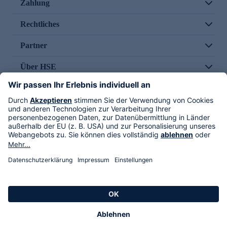
Zahlung
Rechtliches
Partner
Über HSE
Im TV
HSE International
Versand durch
Folge uns
AGB
Datenschutz
Impressum
Alle Rechte vorbehalten. Alle Preise inkl. gesetzlicher MwSt., zzgl. Versandkosten.