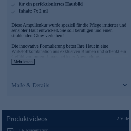
für ein perfektioniertes Hautbild
Verwöhnmoment zwischendurch.
Inhalt: 7x 2 ml
Am besten gleich online bestellen!
Diese Ampullenkur wurde speziell für die Pflege irritierter und
sensibler Haut entwickelt. Sie soll beruhigen und einen
strahlenden Glow verleihen!
Die innovative Formulierung bettet Ihre Haut in eine
Wirkstoffkombination aus exklusiven Blumen und schenkt ein
Gefühl von purem Luxus bei jeder Anwendung.
Mehr lesen
Wirksame Kombination aus pflanzlichen
Extrakten
Maße & Details
Der wertvolle Orchideenextrakt unterstützt die Leuchtkraft der
Haut, während Magnolienrindenextrakt Irritationen sowie
Rötungen mildert.
Kombiniert mit hautberuhigendem Lindenblütenwasser wird
dieses Gesichtskonzentrat zur effektiven Wohlfühlkur für ein
Produktvideos
strahlendes sowie gleichmäßigeres Hautbild.
2
Video
Verwenden Sie die Ampullen entweder als 7-Tage
TV-Präsentation