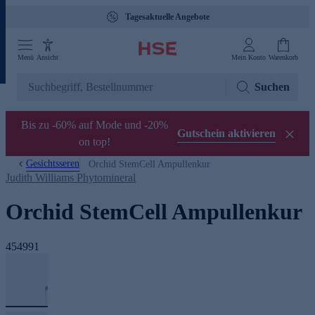
Tagesaktuelle Angebote
Menü
Ansicht
Mein Konto
Warenkorb
Suchen
Bis zu -60% auf Mode und -20%
Gutschein aktivieren
on top!
Gesichtsseren
Orchid StemCell Ampullenkur
Judith Williams Phytomineral
Orchid StemCell Ampullenkur
454991