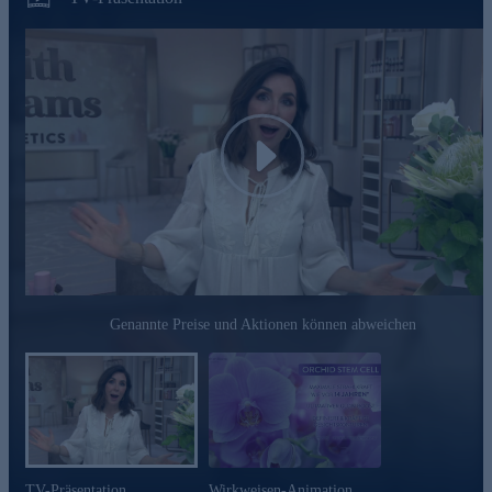
Intensivbehandlung oder für einen pflegenden
Verwöhnmoment zwischendurch.
Am besten gleich online bestellen!
Play
Genannte Preise und Aktionen können abweichen
TV-Präsentation
Wirkweisen-Animation