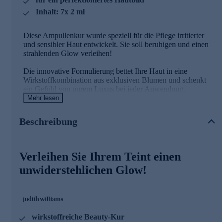
Inhalt: 7x 2 ml
Diese Ampullenkur wurde speziell für die Pflege irritierter
und sensibler Haut entwickelt. Sie soll beruhigen und einen
strahlenden Glow verleihen!
Die innovative Formulierung bettet Ihre Haut in eine
Wirkstoffkombination aus exklusiven Blumen und schenkt
ein Gefühl von purem Luxus bei jeder Anwendung.
Mehr lesen
Wirksame Kombination aus pflanzlichen
Beschreibung
Extrakten
Der wertvolle Orchideenextrakt unterstützt die Leuchtkraft
der Haut, während Magnolienrindenextrakt Irritationen
Verleihen Sie Ihrem Teint einen
sowie Rötungen mildert.
unwiderstehlichen Glow!
Kombiniert mit hautberuhigendem Lindenblütenwasser wird
dieses Gesichtskonzentrat zur effektiven Wohlfühlkur für ein
strahlendes sowie gleichmäßigeres Hautbild.
Verwenden Sie die Ampullen entweder als 7-Tage
wirkstoffreiche Beauty-Kur
Intensivbehandlung oder für einen pflegenden