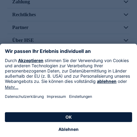
Zahlung
Rechtliches
Partner
Über HSE
Im TV
HSE International
Versand durch
Folge uns
AGB
Datenschutz
Impressum
Alle Rechte vorbehalten. Alle Preise inkl. gesetzlicher MwSt., zzgl. Versandkosten.