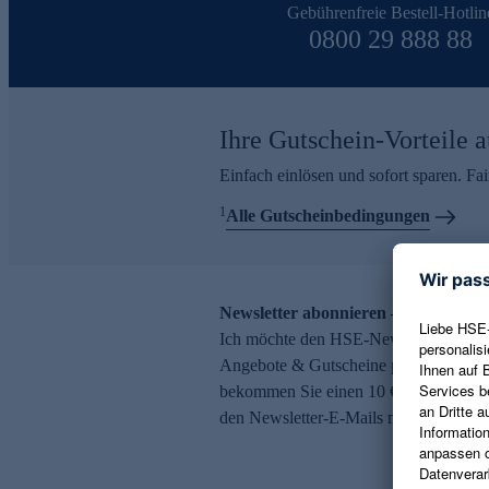
Gebührenfreie Bestell-Hotlin
0800 29 888 88
Ihre Gutschein-Vorteile a
Einfach einlösen und sofort sparen. F
1
Alle Gutscheinbedingungen
Newsletter abonnieren – 10 € Gutsch
Ich möchte den HSE-Newsletter abonni
Angebote & Gutscheine per E-Mail erh
bekommen Sie einen 10 € Gutschein. Ei
den Newsletter-E-Mails möglich.