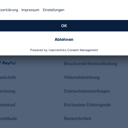
Kundenbewertung
ahlung
Rechtliches
Beschwerde/Streitschlichtung
astschrift
Widerrufsbelehrung
echnung
Datenschutzeinstellungen
atenkauf
Rücknahme Elektrogeräte
reditkarte
Barrierefreiheit