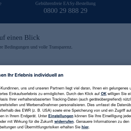
e
Gebührenfreie EASy-Bestellung
0800 29 888 29
uf einen Blick
aire Bedingungen und volle Transparenz.
ein erhalten
eren und aktuelle Trends,
E-Mail-Adresse eingeben
alten. Als Dankeschön
ne Abmeldung ist jederzeit in
Es gelten die
Datenschutzrichtlinien
un