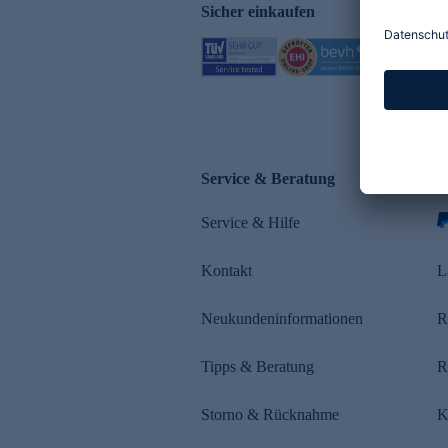
Sicher einkaufen
Service & Beratung
Z
Service & Hilfe
s
Kontakt
L
Neukundeninformationen
R
Tipps & Beratung
R
Storno & Rücknahme
K