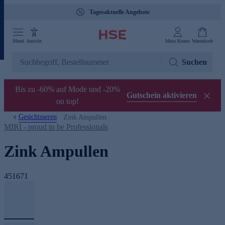
Tagesaktuelle Angebote
Menü
Ansicht
Mein Konto
Warenkorb
Suchen
Bis zu -60% auf Mode und -20%
Gutschein aktivieren
on top!
Gesichtsseren
Zink Ampullen
MIRI - proud to be Professionals
Zink Ampullen
451671