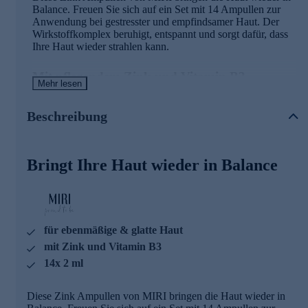
Balance. Freuen Sie sich auf ein Set mit 14 Ampullen zur
Anwendung bei gestresster und empfindsamer Haut. Der
Wirkstoffkomplex beruhigt, entspannt und sorgt dafür, dass
Ihre Haut wieder strahlen kann.
Mit pflegendem Zink und Vitamin B3
Mehr lesen
Die Kombination aus Zink und Vitamin B3 wirkt schnell
und effektiv gegen fettige Haut. Zusätzlich kann sie
Beschreibung
Unreinheiten vorbeugen. Dank des enthaltenen Peptid-
Komplex wirkt die Haut ebenmäßig und sichtbar geglättet.
Bringt Ihre Haut wieder in Balance
Wirkstoffe für schöne Haut:
Niacinamid
Zink-PCA
Diamant-Peptid-Komplex
Feuchtigkeitskomplex mit x-linked Hyaluronsäure
für ebenmäßige & glatte Haut
Rotalgenextrakt
mit Zink und Vitamin B3
Sie erhalten eine hohe Kosmetikqualität - entwickelt und
14x 2 ml
hergestellt in Deutschland.
Diese Zink Ampullen von MIRI bringen die Haut wieder in
Sehen Sie so jung aus, wie Sie sich fühlen!