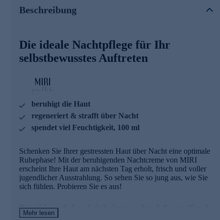
Beschreibung
In der Formel sind x-linked Hyaluronsäure, Tigergrasextrakt
und ein aufbauender Multi-Ceramid Komplex verbunden.
Dadurch wird die Haut beruhigt und mit viel Feuchtigkeit
versorgt. Und der enthaltene Platin-Komplex regeneriert und
Die ideale Nachtpflege für Ihr
strafft die Haut über Nacht.
selbstbewusstes Auftreten
MIRI, die Anti-Aging-Pflege für
selbstbewusste, jung gebliebene Frauen
MIRI steht für ein positives Lebensgefühl. Die kraftvolle
beruhigt die Haut
Anti-Aging-Pflege ermutigt Frauen, ihr jung gebliebenes,
gefühltes Alter selbstbewusst nach außen zu tragen. Dank
regeneriert & strafft über Nacht
höchstmöglicher Wirkstoffkonzentration mit von Miriam
spendet viel Feuchtigkeit, 100 ml
Deforth persönlich selektierten Wirkstoffen versprechen die
Produkte überzeugende Resultate, die jeder Frau ein
zufriedenes Lächeln ins Gesicht zaubern.
Schenken Sie Ihrer gestressten Haut über Nacht eine optimale
Ruhephase! Mit der beruhigenden Nachtcreme von MIRI
Damit Sie so jung aussehen, wie Sie sich fühlen. Gleich
erscheint Ihre Haut am nächsten Tag erholt, frisch und voller
die Nachtcreme im Onlineshop bestellen!
jugendlicher Ausstrahlung. So sehen Sie so jung aus, wie Sie
sich fühlen. Probieren Sie es aus!
Beruhigend, feuchtigkeitsspendend & straffend
Mehr lesen