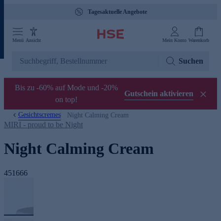
Tagesaktuelle Angebote
Menü
Ansicht
Mein Konto
Warenkorb
Suchen
Bis zu -60% auf Mode und -20%
Gutschein aktivieren
on top!
Gesichtscremes
Night Calming Cream
MIRI - proud to be Night
Night Calming Cream
451666