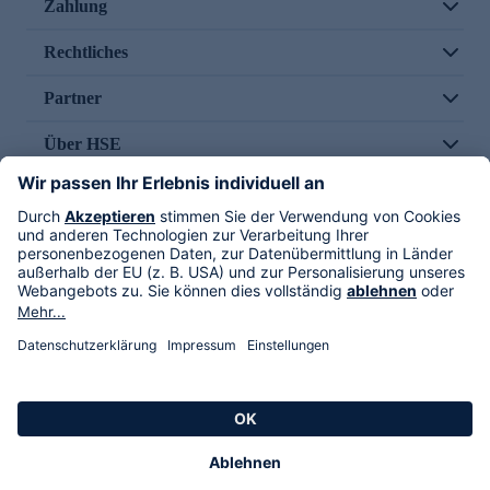
Zahlung
Rechtliches
Partner
Über HSE
Im TV
HSE International
Versand durch
Folge uns
AGB
Datenschutz
Impressum
Alle Rechte vorbehalten. Alle Preise inkl. gesetzlicher MwSt., zzgl. Versandkosten.