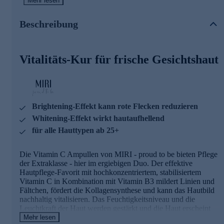
gestärkt und die Haut erscheint glatter und. Die leicht ölige
Mehr lesen
Textur zieht schnell ein und hinterlässt ain angenehmes
Gefühl auf der Haut.
Beschreibung
Die Hauptinhaltsstoffe und ihre Wirkung
Vitalitäts-Kur für frische Gesichtshaut
Vitamin C
kann den Zeichen der Hautalterung
entgegenwirken. Durch Inhibierung der Melanin-
Synthese kann Vitamin C sowohl Pigmentflecken
aufhellen und auch allgemein die Haut heller erscheinen
lassen. Ebenso verbessert es das Erscheinungsbild von
chronisch lichtgeschädigter Haut, erhöht die
Brightening-Effekt kann rote Flecken reduzieren
Hautreliefdichte und reduziert Falten.
Whitening-Effekt wirkt hautaufhellend
Der
Feuchtigkeits-Komplex mit X-Linked
Hyaluronsäure
und niedermolekularer Hyaluronsäure
für alle Hauttypen ab 25+
spendet der Haut Feuchtigkeit und schützt sie vor
Wasserverlust. Damit wird eine optimale Versorgung der
Die Vitamin C Ampullen von MIRI - proud to be bieten Pflege
Hautoberfläche mit Feuchtigkeit
der Extraklasse - hier im ergiebigen Duo. Der effektive
gewährleistet. Die Haut gewinnt an Elastizität und
Hautpflege-Favorit mit hochkonzentriertem, stabilisiertem
Spannkraft.
Vitamin C in Kombination mit Vitamin B3 mildert Linien und
Niacinamid
, auch bekannt als Vitamin B3, ist ein
Fältchen, fördert die Kollagensynthese und kann das Hautbild
hochwirksames Hautvitamin. Es kann die
nachhaltig vitalisieren. Das Feuchtigkeitsniveau und die
Hauterneuerung beschleunigen und Falten mildern. Der
Leuchtkraft der Haut werden gestärkt und die Haut erscheint
Brightening-Effekt kann rote Flecken im Gesicht optisch
glatter und. Die leicht ölige Textur zieht schnell ein und
Mehr lesen
mildern. Auch Hyperpigmentierungen wie z.B.