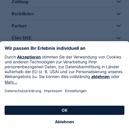
Zahlung
Rechtliches
Partner
Über HSE
Im TV
HSE International
Versand durch
Folge uns
AGB
Datenschutz
Impressum
Alle Rechte vorbehalten. Alle Preise inkl. gesetzlicher MwSt., zzgl. Versandkosten.