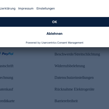
Kundenbewertung
ahlung
Rechtliches
Beschwerde/Streitschlichtung
astschrift
Widerrufsbelehrung
echnung
Datenschutzeinstellungen
atenkauf
Rücknahme Elektrogeräte
reditkarte
Barrierefreiheit