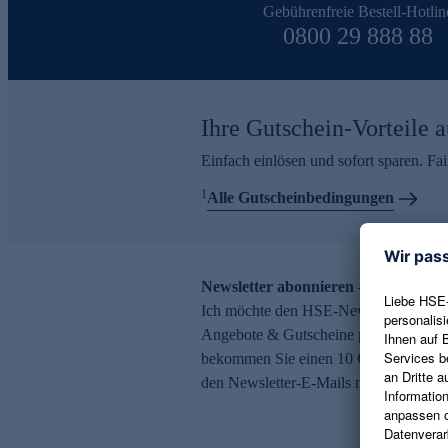
Gebührenfreie Bestell-Hotlin
0800 29 888 88
Ihre Gutschein-Vorteile a
Einfach einlösen und sofort sparen. F
1
Alle Gutscheinbedingungen
Newsletter abonnieren – 10 € Gutsch
Ich möchte den HSE-Newsletter abonni
Angebote & Gutscheine per E-Mail erh
bekommen Sie einen 10 € Gutschein. Ei
den Newsletter-E-Mails möglich.