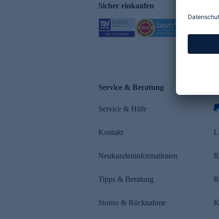
Sicher einkaufen
Service & Beratung
Z
Service & Hilfe
s
Kontakt
L
Neukundeninformationen
R
Tipps & Beratung
R
Storno & Rücknahme
K