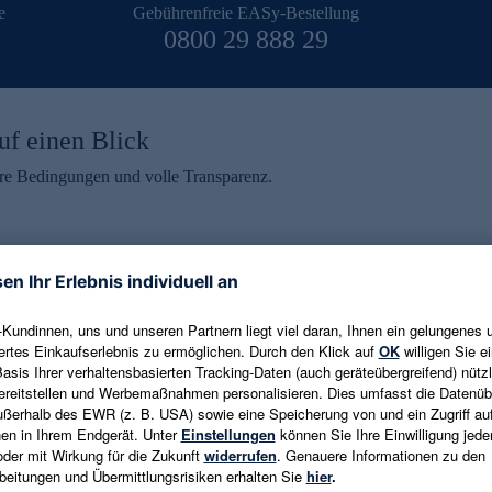
e
Gebührenfreie EASy-Bestellung
0800 29 888 29
uf einen Blick
aire Bedingungen und volle Transparenz.
ein erhalten
eren und aktuelle Trends,
E-Mail-Adresse eingeben
alten. Als Dankeschön
ne Abmeldung ist jederzeit in
Es gelten die
Datenschutzrichtlinien
un