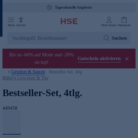
Tagesaktuelle Angebote
Menü
Ansicht
Mein Konto
Warenkorb
Suchen
Bis zu -60% auf Mode und -20%
Gutschein aktivieren
on top!
Gewürze & Saucen
Bestseller-Set, 4tlg.
Biller's Gewürze & Tee
Bestseller-Set, 4tlg.
449458