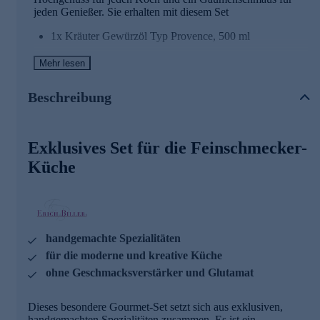
jeden Genießer. Sie erhalten mit diesem Set
1x Kräuter Gewürzöl Typ Provence, 500 ml
1x Gemüsereform, 200 g
Mehr lesen
1x Salzersatzkräuter, 50 g
Beschreibung
1x Salatkräuter, 100 g
Das
Gourmet Öl
mit Kräutern aus der Provence verzaubert
Exklusives Set für die Feinschmecker-
den Feinschmecker mit seinem unvergleichlichen Aroma
und dem herrlichen Farbenspiel.
Küche
Die
Gemüsereform
, ein unverzichtbarer Allrounder, ist aus
der Delikatessen-Branche nicht mehr wegzudenken.
Mit den
Salzersatzkräutern
verleihen Sie jedem Gericht
den entscheidenden Pfiff.
handgemachte Spezialitäten
für die moderne und kreative Küche
Und die
Salatkräuter
machen jedes Rohkostgericht zu
einem Hochgenuss.
ohne Geschmacksverstärker und Glutamat
Hochwertige, erstklassige Qualität von Biller
Dieses besondere Gourmet-Set setzt sich aus exklusiven,
handgemachten Spezialitäten zusammen. Es ist ein