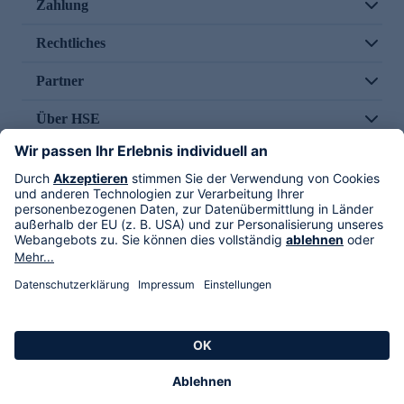
Zahlung
Rechtliches
Partner
Über HSE
Im TV
HSE International
Versand durch
Folge uns
AGB
Datenschutz
Impressum
Alle Rechte vorbehalten. Alle Preise inkl. gesetzlicher MwSt., zzgl. Versandkosten.