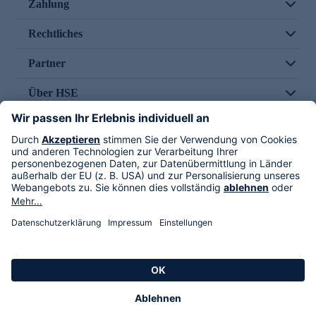
Zahlung
Rechtliches
Partner
Über HSE
Im TV
HSE International
Versand durch
Folge uns
AGB
Datenschutz
Impressum
Alle Rechte vorbehalten. Alle Preise inkl. gesetzlicher MwSt., zzgl. Versandkosten.