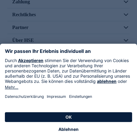
Zahlung
Rechtliches
Partner
Über HSE
Im TV
HSE International
Versand durch
Folge uns
AGB
Datenschutz
Impressum
Alle Rechte vorbehalten. Alle Preise inkl. gesetzlicher MwSt., zzgl. Versandkosten.