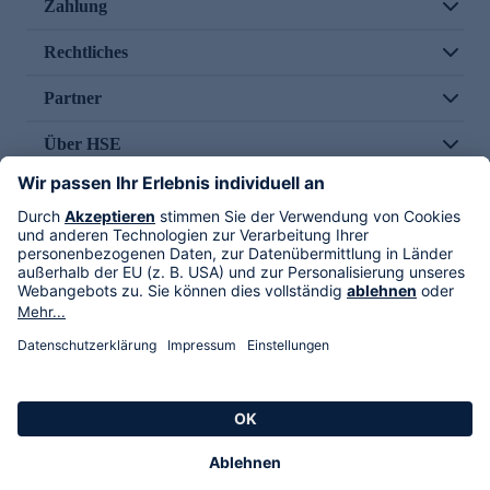
Zahlung
Rechtliches
Partner
Über HSE
Im TV
HSE International
Versand durch
Folge uns
AGB
Datenschutz
Impressum
Alle Rechte vorbehalten. Alle Preise inkl. gesetzlicher MwSt., zzgl. Versandkosten.