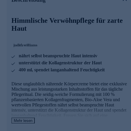
Hauptwirkstoff COL-FRAG®
REMASTERED
Himmlische Verwöhnpflege für zarte
- 100 % pflanzenbasiertes Kollagenfragment
- identisch mit menschlichem Kollagen Typ I
Haut
- kleine, biomimetische Molekülgröße für optimale
Aufnahmefähigkeit
- Kollagen-Booster: Baustein zur Synthese von neuem
Kollagen & Stärkung des Kollagennetzwerks
- dynamische Straffung der Dermis & Epidermis
nährt selbst beanspruchte Haut intensiv
- 100 % vegan, nachhaltig, pestizidfrei
unterstützt die Kollagenstruktur der Haut
400 ml, spendet langanhaltend Feuchtigkeit
BIO-ALOE VERA AUS MALLORCA
- leistungsstarker, bio-zertifizierter Feuchtigkeitsspender & -
Diese unglaublich nährende Körpercreme bietet eine exklusive
speicher
Mischung aus leistungsstarken Inhaltsstoffen für das tägliche
- unvergleichbar hoher Aloverose-Gehalt: bis zu 1.700 mg/l
Pflegeritual. Die seidig-weiche Formulierung mit 100 %
- über 160 Vitalstoffe, hochkonzentrierte Nährstoffdichte:
pflanzenbasierten Kollagenfragmenten, Bio-Aloe Vera und
Vitamine, Mineralstoffe, Spurenelemente und Aminosäuren
wertvollen Pflegestoffen nährt selbst beanspruchte Haut
- wirkt wie Klebstoff, der die oberste Zellschicht
intensiv, unterstützt die Kollagenstruktur der Haut und spendet
zusammenhält
langanhaltend Feuchtigkeit. Freuen Sie sich auf eine
- unterstützt Regeneration & stärkt Barrierefunktion
himmlische Verwöhnpflege für ein spürbar entspanntes
Mehr lesen
Hautgefühl.
Herzlich Willkommen in der neuen Kollagen-