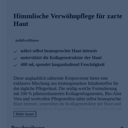
Himmlische Verwöhnpflege für zarte
Haut
nährt selbst beanspruchte Haut intensiv
unterstützt die Kollagenstruktur der Haut
400 ml, spendet langanhaltend Feuchtigkeit
Diese unglaublich nährende Körpercreme bietet eine
exklusive Mischung aus leistungsstarken Inhaltsstoffen für
das tägliche Pflegeritual. Die seidig-weiche Formulierung
mit 100 % pflanzenbasierten Kollagenfragmenten, Bio-Aloe
Vera und wertvollen Pflegestoffen nährt selbst beanspruchte
Haut intensiv, unterstützt die Kollagenstruktur der Haut und
spendet langanhaltend Feuchtigkeit. Freuen Sie sich auf eine
himmlische Verwöhnpflege für ein spürbar entspanntes
Mehr lesen
Hautgefühl.
Beschreibung