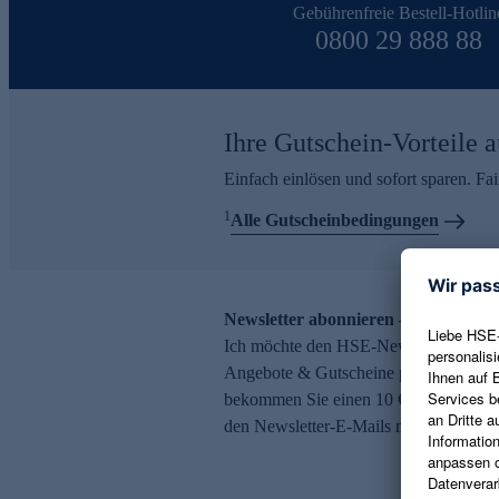
Gebührenfreie Bestell-Hotlin
0800 29 888 88
Ihre Gutschein-Vorteile a
Einfach einlösen und sofort sparen. F
1
Alle Gutscheinbedingungen
Newsletter abonnieren – 10 € Gutsch
Ich möchte den HSE-Newsletter abonni
Angebote & Gutscheine per E-Mail erh
bekommen Sie einen 10 € Gutschein. Ei
den Newsletter-E-Mails möglich.