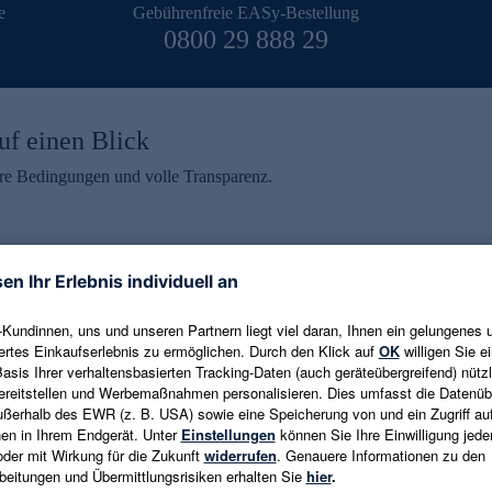
e
Gebührenfreie EASy-Bestellung
0800 29 888 29
uf einen Blick
aire Bedingungen und volle Transparenz.
ein erhalten
eren und aktuelle Trends,
E-Mail-Adresse eingeben
alten. Als Dankeschön
ne Abmeldung ist jederzeit in
Es gelten die
Datenschutzrichtlinien
un