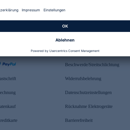
Kundenbewertung
ahlung
Rechtliches
Beschwerde/Streitschlichtung
astschrift
Widerrufsbelehrung
echnung
Datenschutzeinstellungen
atenkauf
Rücknahme Elektrogeräte
reditkarte
Barrierefreiheit