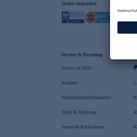
Sicher einkaufen
Service & Beratung
Z
Service & Hilfe
Kontakt
L
Neukundeninformationen
R
Tipps & Beratung
R
Storno & Rücknahme
K