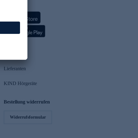
HSE App
Partner
Lieferanten
KIND Hörgeräte
Bestellung widerrufen
Widerrufsformular