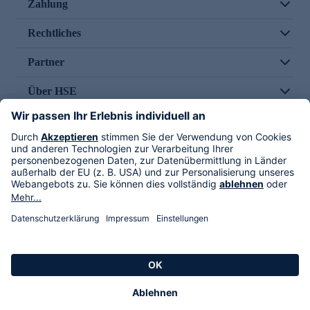
Zahlung
Rechtliches
Partner
Über HSE
Im TV
HSE International
Versand durch
Folge uns
AGB
Datenschutz
Impressum
Alle Rechte vorbehalten. Alle Preise inkl. gesetzlicher MwSt., zzgl. Versandkosten.