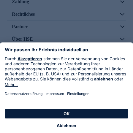
Zahlung
Rechtliches
Partner
Über HSE
Im TV
HSE International
Versand durch
Folge uns
AGB
Datenschutz
Impressum
Alle Rechte vorbehalten. Alle Preise inkl. gesetzlicher MwSt., zzgl. Versandkosten.