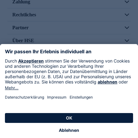
Zahlung
Rechtliches
Partner
Über HSE
Im TV
HSE International
Versand durch
Folge uns
AGB
Datenschutz
Impressum
Alle Rechte vorbehalten. Alle Preise inkl. gesetzlicher MwSt., zzgl. Versandkosten.