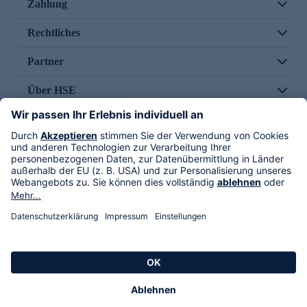
Zahlung
Rechtliches
Partner
Über HSE
Im TV
HSE International
Versand durch
Folge uns
AGB
Datenschutz
Impressum
Alle Rechte vorbehalten. Alle Preise inkl. gesetzlicher MwSt., zzgl. Versandkosten.